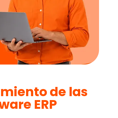
imiento de las
tware ERP