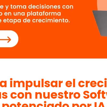
a impulsar el crec
 con nuestro Sof
potenciado por IA