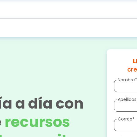
L
cr
Nombre
ía a día con
Apellidos
e
recursos
Correo
*