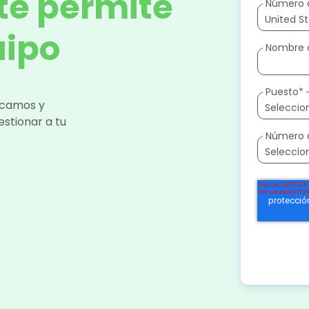
te permite
Número 
uipo
Nombre 
Puesto
*
icamos y
stionar a tu
Número 