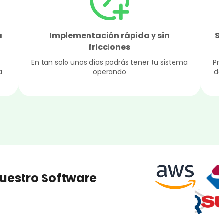
a
Implementación rápida y sin
fricciones
n
En tan solo unos días podrás tener tu sistema
P
a
operando
d
nuestro Software