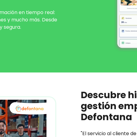
mación en tiempo real:
iones y mucho más. Desde
 y segura.
Descubre hi
gestión emp
Defontana
"El servicio al cliente