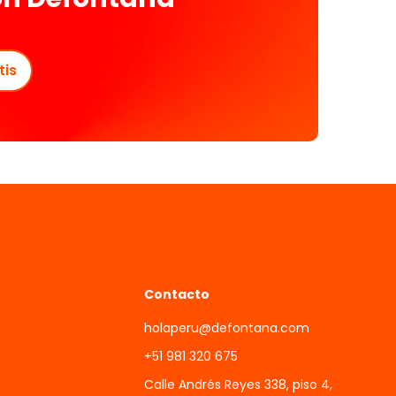
tis
Contacto
holaperu@defontana.com
+51 981 320 675
Calle Andrés Reyes 338, piso 4,