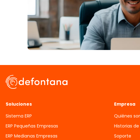
Soluciones
Empresa
Sistema ERP
Quiénes s
ERP Pequeñas Empresas
Historias de
ERP Medianas Empresas
Soporte