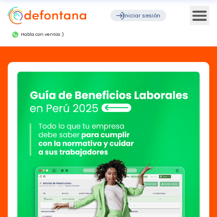
Ope
Iniciar sesión
Habla con ventas :)