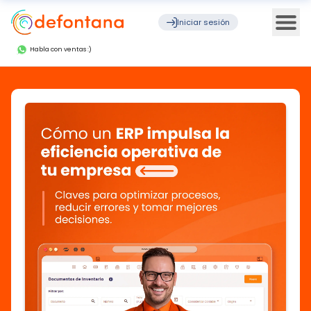
Ope
Iniciar sesión
Habla con ventas :)