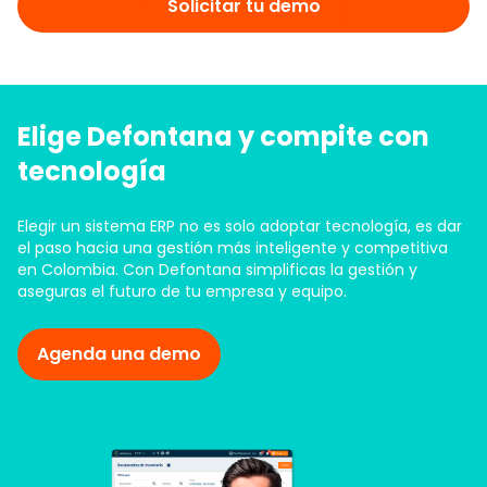
Solicitar tu demo
Elige Defontana y compite con
tecnología
Elegir un sistema ERP no es solo adoptar tecnología, es dar
el paso hacia una gestión más inteligente y competitiva
en Colombia. Con Defontana simplificas la gestión y
aseguras el futuro de tu empresa y equipo.
Agenda una demo