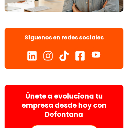
Síguenos en redes sociales
Únete a evoluciona tu
empresa desde hoy con
Defontana