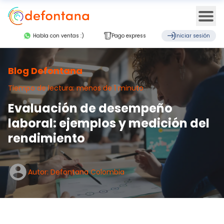
Ope
Habla con ventas :)
Pago express
Iniciar sesión
Blog Defontana
Tiempo de lectura: menos de 1 minuto
Evaluación de desempeño
laboral: ejemplos y medición del
rendimiento
Autor: Defontana Colombia