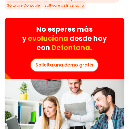
Software Contable
Software de Inventario
No esperes más
y
evoluciona
desde hoy
con
Defontana.
Solicita una demo gratis