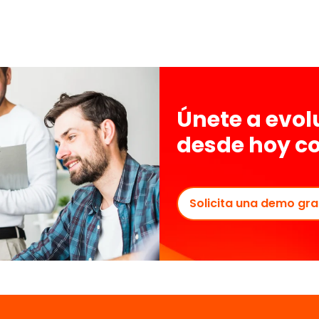
Únete a evo
desde hoy c
Solicita una demo gra