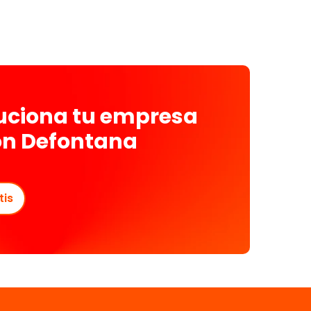
luciona tu empresa
on Defontana
tis