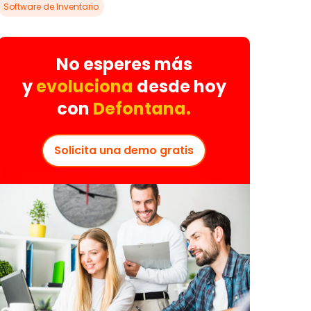
Software de Inventario
No esperes más
y
evoluciona
desde hoy
con
Defontana.
Solicita una demo gratis