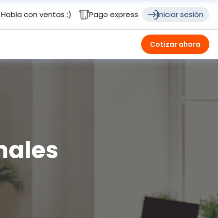
Habla con ventas :)
Pago express
Iniciar sesión
Cotizar ahora
nales