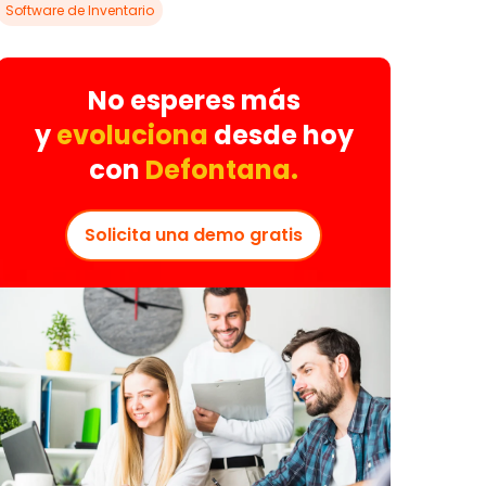
Software de Inventario
No esperes más
y
evoluciona
desde hoy
con
Defontana.
Solicita una demo gratis