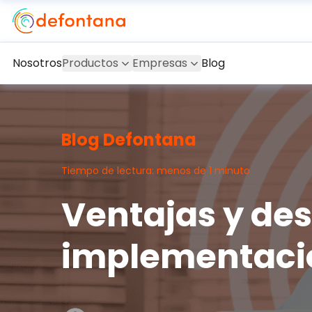
Nosotros
Productos
Empresas
Blog
Blog Defontana
Tiempo de lectura: menos de 1 minuto
Ventajas y des
implementaci