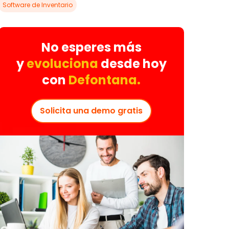
Software de Inventario
No esperes más
y
evoluciona
desde hoy
con
Defontana.
Solicita una demo gratis