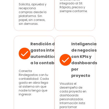
integrado al SII.
Solicita, aprueba y
Rápido, preciso y
recepciona
siempre conforme.
compras desde la
plataforma. Sin
papel, sin correos,
sin demoras.
Rendición de
Inteligencia
gastos integrada
de negocios
automáticamente
con KPIs y
a la contabilidad
dashboards
por
Conecta
Rindegastos con tu
proyecto
contabilidad. Cada
gasto en obra llega
Visualiza el
al sistema sin que
desempeño de
nadie lo tenga que
cada proyecto en
ingresar.
dashboards
personalizados.
Información lista
para tomar