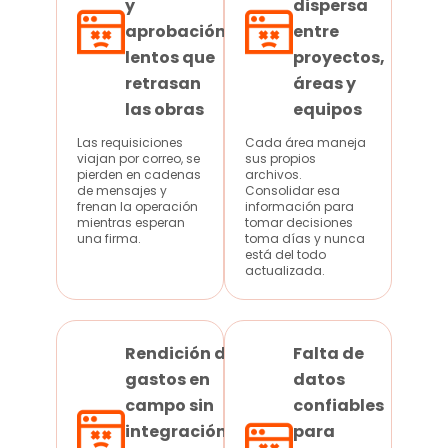
y
dispersa
aprobación
entre
lentos que
proyectos,
retrasan
áreas y
las obras
equipos
Las requisiciones
Cada área maneja
viajan por correo, se
sus propios
pierden en cadenas
archivos.
de mensajes y
Consolidar esa
frenan la operación
información para
mientras esperan
tomar decisiones
una firma.
toma días y nunca
está del todo
actualizada.
Rendición de
Falta de
gastos en
datos
campo sin
confiables
integración
para