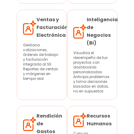
Ventas y
Inteligencia
Facturación
de
Electrónica
Negocios
(BI)
Gestiona
cotizaciones,
Visualiza el
órdenes de trabajo
desempeño de tus
y facturación
proyectos con
integrada al SII.
dashboards
Reportes de ventas
personalizados.
y márgenes en
Anticipa problemas
tiempo real.
y toma decisiones
basadas en datos,
no en supuestos.
Rendición
Recursos
de
Humanos
Gastos
Calcula