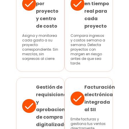
por
en tiempo
proyecto
real para
y centro
cada
de costo
proyecto
Asigna y monitorea
Compara ingresos
cada gasto a su
y costos semana a
proyecto
semana. Detecta
correspondiente. Sin
proyectos con
mezclas, sin
margen en riesgo
sorpresas al cierre.
antes de que sea
tarde.
Gestión de
Facturación
requisiciones
electrónica
y
integrada
aprobaciones
al SII
de compra
Emite facturas y
digitalizadas
gestiona tus ventas
directamente