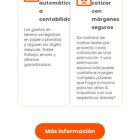
automática
cotizar
a
con
contabilidad
márgenes
seguros
Los gastos en
terreno se registran
Sin historial de
en papel o planillas
costos reales por
y alguien los digita
proyecto, cada
después. Doble
cotización es una
trabajo, errores y
estimación. Y una
atrasos
estimación
garantizados.
equivocada puede
costarte el margen
completo.¿Quieres
que haga lo mismo
para las otras 10
industrias con sus
respectivos dolores?
Más información