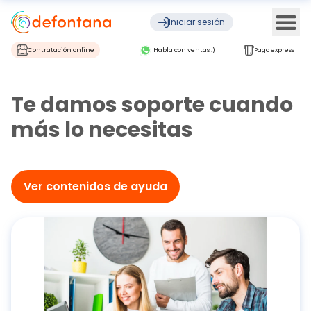
Ope
Iniciar sesión
Contratación online
Habla con ventas :)
Pago express
Te damos soporte cuando
más lo necesitas
Ver contenidos de ayuda