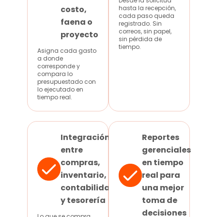
Desde la solicitud
costo,
hasta la recepción,
cada paso queda
faena o
registrado. Sin
correos, sin papel,
proyecto
sin pérdida de
tiempo.
Asigna cada gasto
a donde
corresponde y
compara lo
presupuestado con
lo ejecutado en
tiempo real.
Integración
Reportes
entre
gerenciales
compras,
en tiempo
inventario,
real para
contabilidad
una mejor
y tesorería
toma de
decisiones
Lo que se compra