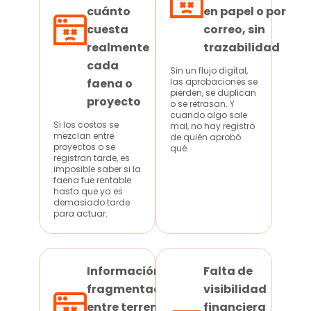
cuánto
en papel o por
cuesta
correo, sin
realmente
trazabilidad
cada
Sin un flujo digital,
faena o
las aprobaciones se
pierden, se duplican
proyecto
o se retrasan. Y
cuando algo sale
Si los costos se
mal, no hay registro
mezclan entre
de quién aprobó
proyectos o se
qué.
registran tarde, es
imposible saber si la
faena fue rentable
hasta que ya es
demasiado tarde
para actuar.
Información
Falta de
fragmentada
visibilidad
entre terreno,
financiera