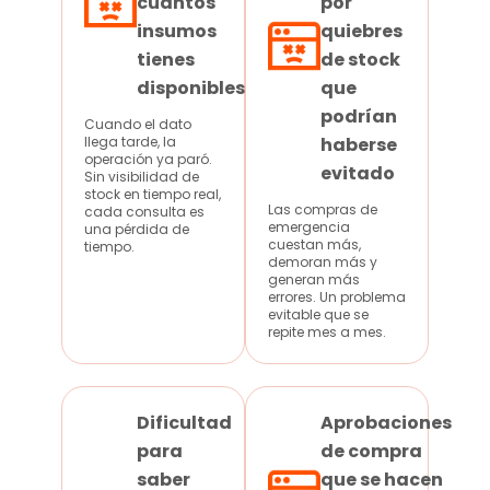
cuántos
por
insumos
quiebres
tienes
de stock
disponibles
que
podrían
Cuando el dato
llega tarde, la
haberse
operación ya paró.
evitado
Sin visibilidad de
stock en tiempo real,
Las compras de
cada consulta es
emergencia
una pérdida de
cuestan más,
tiempo.
demoran más y
generan más
errores. Un problema
evitable que se
repite mes a mes.
Dificultad
Aprobaciones
para
de compra
saber
que se hacen