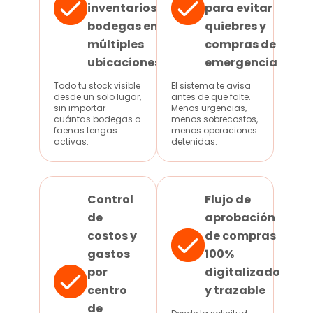
inventarios y
para evitar
bodegas en
quiebres y
múltiples
compras de
ubicaciones
emergencia
Todo tu stock visible
El sistema te avisa
desde un solo lugar,
antes de que falte.
sin importar
Menos urgencias,
cuántas bodegas o
menos sobrecostos,
faenas tengas
menos operaciones
activas.
detenidas.
Control
Flujo de
de
aprobación
costos y
de compras
gastos
100%
por
digitalizado
centro
y trazable
de