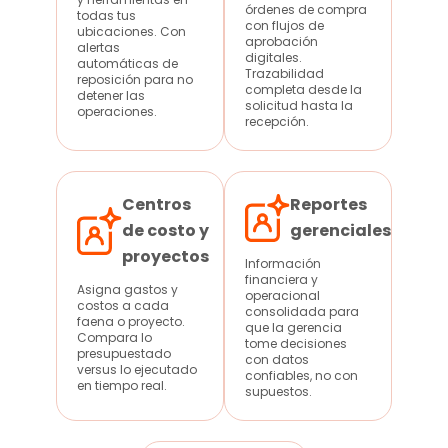
órdenes de compra
todas tus
con flujos de
ubicaciones. Con
aprobación
alertas
digitales.
automáticas de
Trazabilidad
reposición para no
completa desde la
detener las
solicitud hasta la
operaciones.
recepción.
Centros
Reportes
de costo y
gerenciales
proyectos
Información
financiera y
Asigna gastos y
operacional
costos a cada
consolidada para
faena o proyecto.
que la gerencia
Compara lo
tome decisiones
presupuestado
con datos
versus lo ejecutado
confiables, no con
en tiempo real.
supuestos.