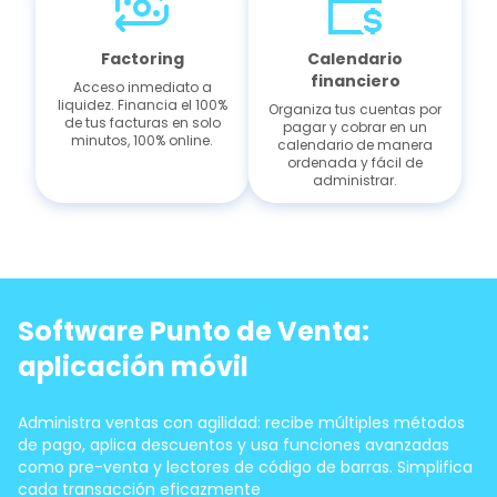
Factoring
Calendario
financiero
Acceso inmediato a
liquidez. Financia el 100%
Organiza tus cuentas por
de tus facturas en solo
pagar y cobrar en un
minutos, 100% online.
calendario de manera
ordenada y fácil de
administrar.
Software Punto de Venta:
aplicación móvil
Administra ventas con agilidad: recibe múltiples métodos
de pago, aplica descuentos y usa funciones avanzadas
como pre-venta y lectores de código de barras. Simplifica
cada transacción eficazmente