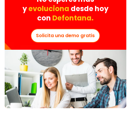
y
evoluciona
desde hoy
con
Defontana.
Solicita una demo gratis