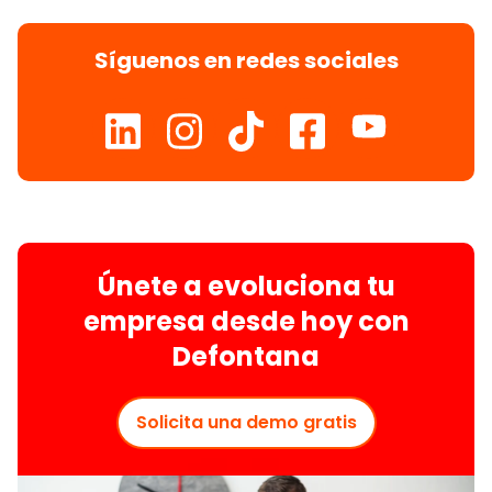
Síguenos en redes sociales
Únete a evoluciona tu
empresa desde hoy con
Defontana
Solicita una demo gratis