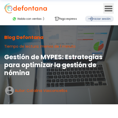
Ope
Habla con ventas :)
Pago express
Iniciar sesión
Blog Defontana
Tiempo de lectura: menos de 1 minuto
Gestión de MYPES: Estrategias
para optimizar la gestión de
nómina
Autor: Catalina Vasconcellos