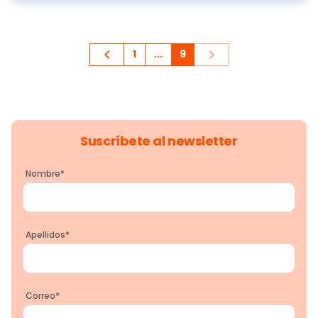
1
...
9
Suscríbete al newsletter
Nombre
*
Apellidos
*
Correo
*