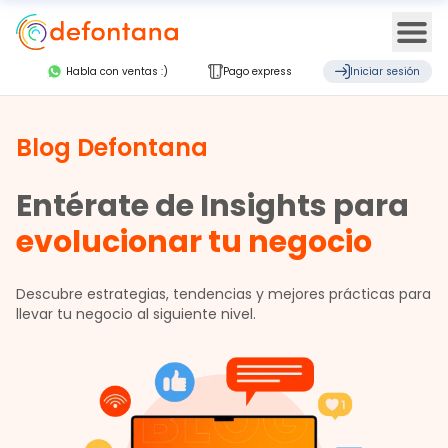
Ope
Habla con ventas :)
Pago express
Iniciar sesión
Blog Defontana
Entérate de Insights para
evolucionar tu negocio
Descubre estrategias, tendencias y mejores prácticas para
llevar tu negocio al siguiente nivel.