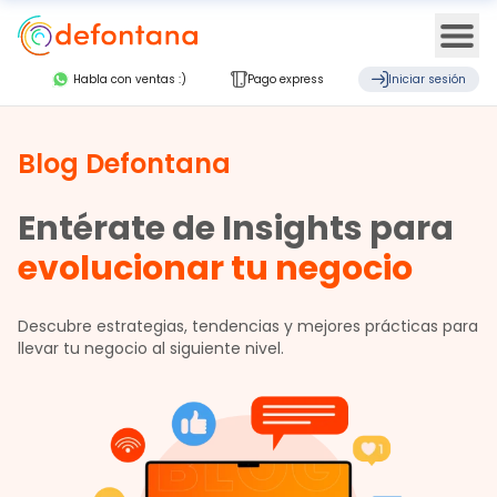
Ope
Habla con ventas :)
Pago express
Iniciar sesión
Blog Defontana
Entérate de Insights para
evolucionar tu negocio
Descubre estrategias, tendencias y mejores prácticas para
llevar tu negocio al siguiente nivel.