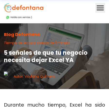
Ope
Habla con ventas :)
Blog Defontana
Tiempo de lectura: menos de 1 minuto
5 señales de que tu negocio
necesita dejar Excel YA
Autor: Viridiana Quintero
Durante mucho tiempo, Excel ha sido