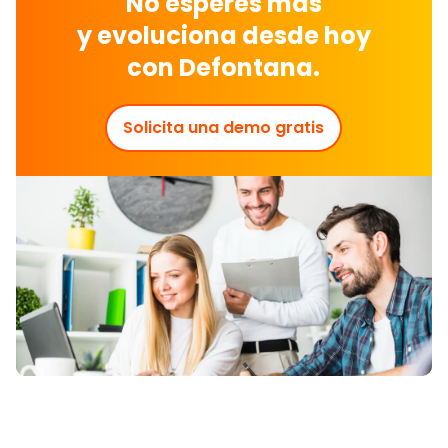
No esperes más
y
evoluciona
desde hoy
con
Defontana.
Solicita una demo gratis