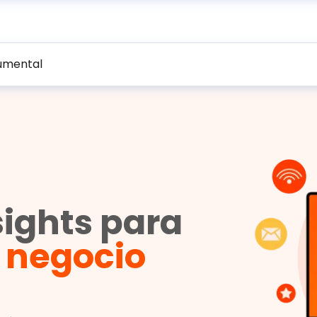
umental
sights para
u negocio