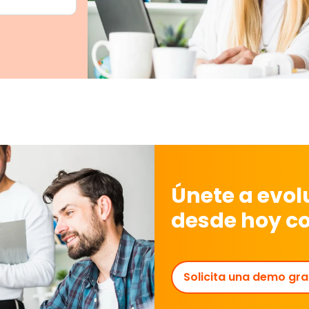
Únete a evo
desde hoy c
Solicita una demo gra