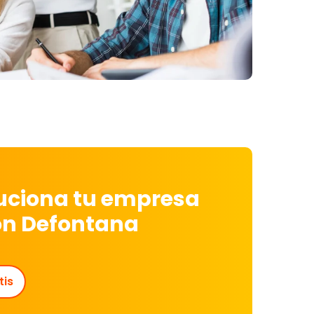
luciona tu empresa
on Defontana
tis