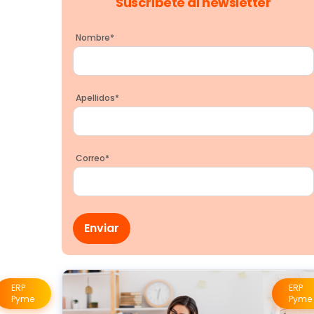
Suscríbete al newsletter
Nombre
*
Apellidos
*
Correo
*
ERP
ERP
Pyme
Pyme