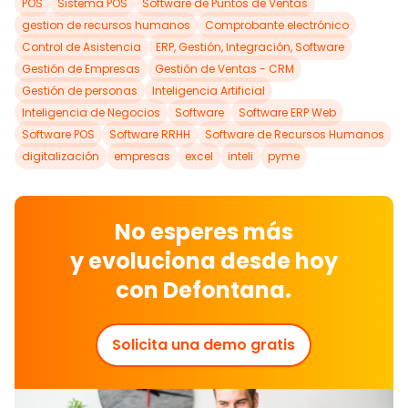
POS
Sistema POS
Software de Puntos de Ventas
gestion de recursos humanos
Comprobante electrónico
Control de Asistencia
ERP, Gestión, Integración, Software
Gestión de Empresas
Gestión de Ventas - CRM
Gestión de personas
Inteligencia Artificial
Inteligencia de Negocios
Software
Software ERP Web
Software POS
Software RRHH
Software de Recursos Humanos
digitalización
empresas
excel
inteli
pyme
No esperes más
y
evoluciona
desde hoy
con
Defontana.
Solicita una demo gratis