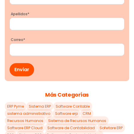
Apellidos
*
Correo
*
Más Categorías
ERP Pyme
Sistema ERP
Software Contable
sistema administrativo
Software erp
CRM
Recursos Humanos
Sistema de Recursos Humanos
Software ERP Cloud
Software de Contabilidad
Sofwtare ERP