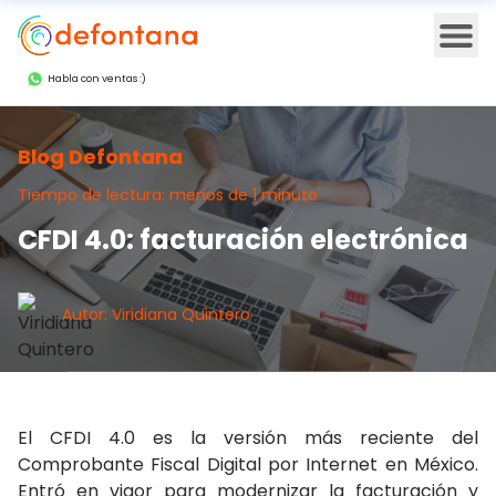
Ope
Habla con ventas :)
Blog Defontana
Tiempo de lectura: menos de 1 minuto
CFDI 4.0: facturación electrónica
Autor: Viridiana Quintero
El
CFDI 4.0
es la versión más reciente del
Comprobante Fiscal Digital por Internet
en México.
Entró en vigor para modernizar la facturación y