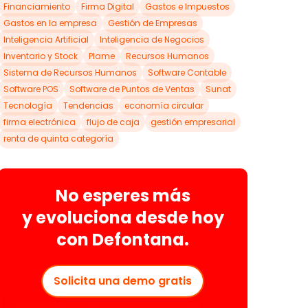
Financiamiento
Firma Digital
Gastos e Impuestos
Gastos en la empresa
Gestión de Empresas
Inteligencia Artificial
Inteligencia de Negocios
Inventario y Stock
Plame
Recursos Humanos
Sistema de Recursos Humanos
Software Contable
Software POS
Software de Puntos de Ventas
Sunat
Tecnología
Tendencias
economía circular
firma electrónica
flujo de caja
gestión empresarial
renta de quinta categoría
No esperes más
y
evoluciona
desde hoy
con
Defontana.
Solicita una demo gratis