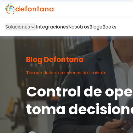
Soluciones
Integraciones
Nosotros
Blog
eBooks
Blog Defontana
Tiempo de lectura: menos de 1 minuto
Control de ope
toma decision