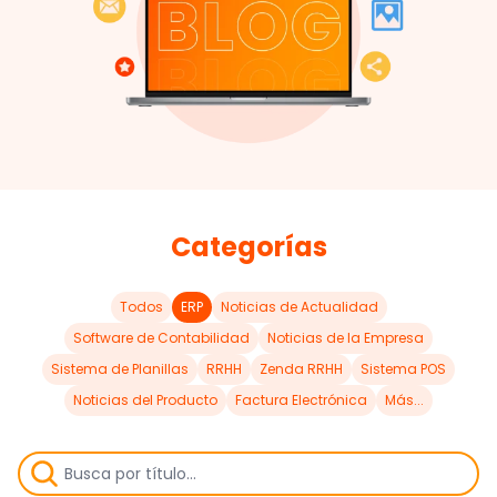
Categorías
Todos
ERP
Noticias de Actualidad
Software de Contabilidad
Noticias de la Empresa
Sistema de Planillas
RRHH
Zenda RRHH
Sistema POS
Noticias del Producto
Factura Electrónica
Más...