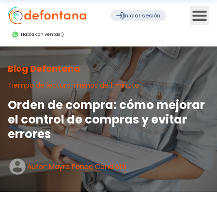
Ope
Iniciar sesión
Habla con ventas :)
Blog Defontana
Tiempo de lectura: menos de 1 minuto
Orden de compra: cómo mejorar
el control de compras y evitar
errores
Autor: Mayra Ponce Candiotti