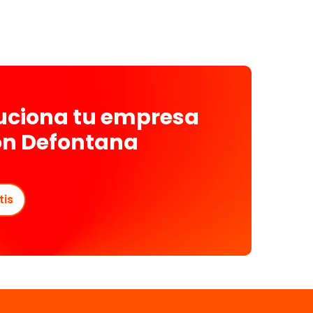
luciona tu empresa
on Defontana
tis