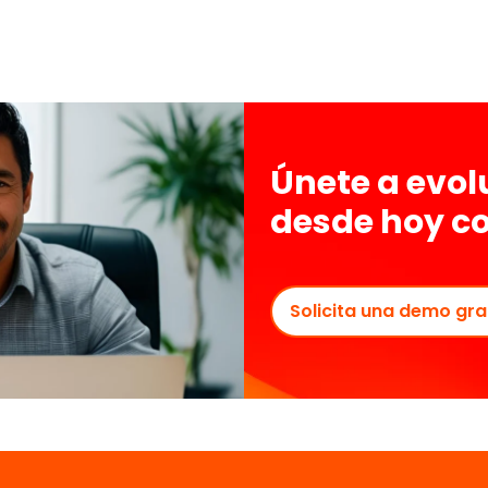
Únete a evo
desde hoy c
Solicita una demo gra