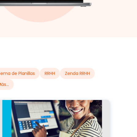
tema de Planillas
RRHH
Zenda RRHH
ás...