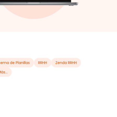
tema de Planillas
RRHH
Zenda RRHH
ás...