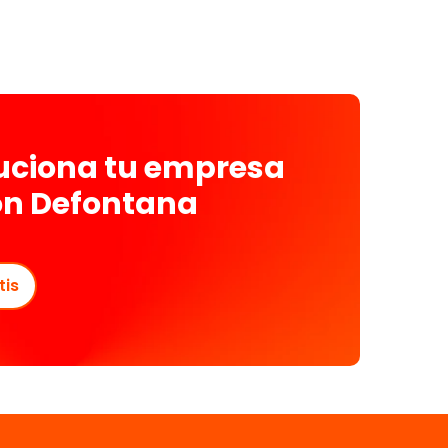
luciona tu empresa
on Defontana
tis