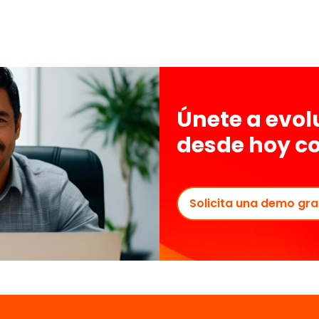
Únete a evo
desde hoy c
Solicita una demo gra