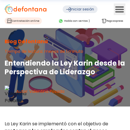
Ope
Iniciar sesión
Contratación online
Habla con ventas :)
Pago express
Blog Defontana
Tiempo de lectura: menos de 1 minuto
Entendiendo la Ley Karin desde la
Perspectiva de Liderazgo
Autor: Valentina Posada
La Ley Karin se implementó con el objetivo de