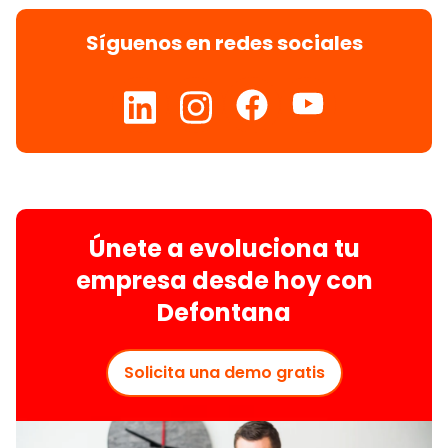
Síguenos en redes sociales
Únete a evoluciona tu
empresa desde hoy con
Defontana
Solicita una demo gratis