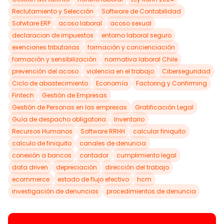
Reclutamiento y Selección
Software de Contabilidad
Sofwtare ERP
acoso laboral
acoso sexual
declaracion de impuestos
entorno laboral seguro
exenciones tributarias
formación y concienciación
formación y sensibilización
normativa laboral Chile
prevención del acoso
violencia en el trabajo
Ciberseguridad
Ciclo de abastecimiento
Economía
Factoring y Confirming
Fintech
Gestión de Empresas
Gestión de Personas en las empresas
Gratificación Legal
Guía de despacho obligatoria
Inventario
Recursos Humanos
Software RRHH
calcular finiquito
calculo de finiquito
canales de denuncia
conexión a bancos
contador
cumplimiento legal
data driven
depreciación
dirección del trabajo
ecommerce
estado de flujo efectivo
hcm
investigación de denuncias
procedimientos de denuncia