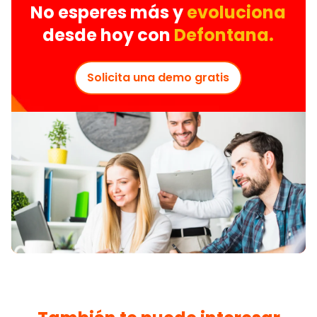
No esperes más y
evoluciona
desde hoy con
Defontana.
Solicita una demo gratis