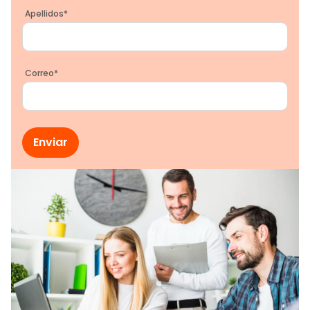
Apellidos
*
Correo
*