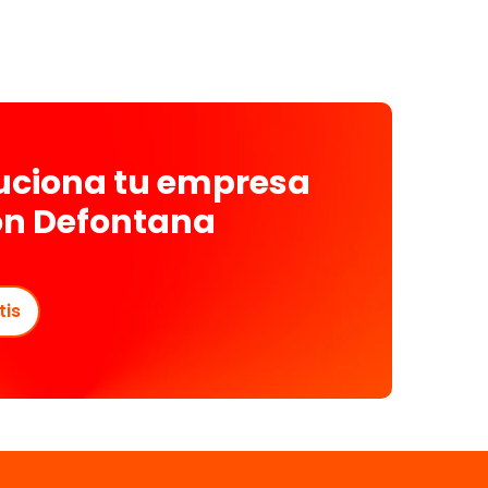
luciona tu empresa
on Defontana
tis