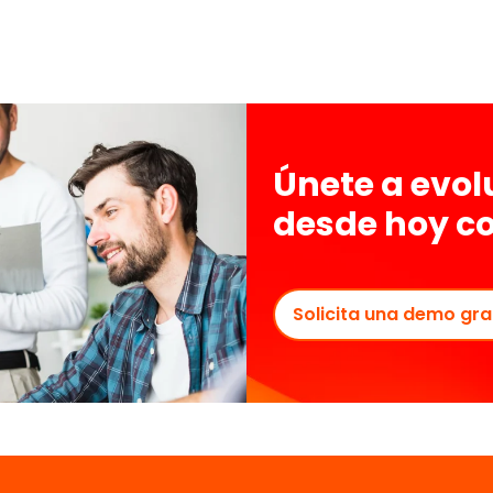
Únete a evo
desde hoy c
Solicita una demo gra