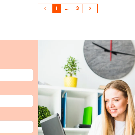
1
...
3