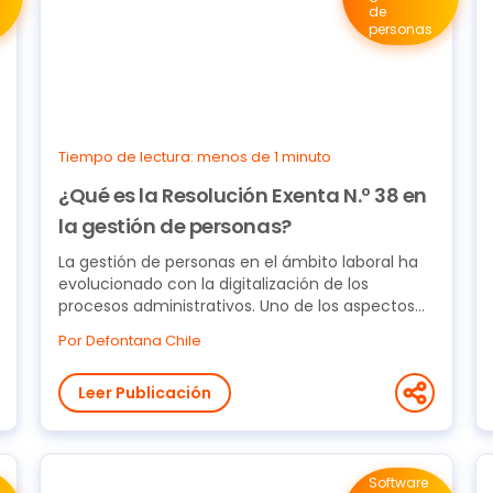
de
personas
Tiempo de lectura: menos de 1 minuto
¿Qué es la Resolución Exenta N.º 38 en
la gestión de personas?
La gestión de personas en el ámbito laboral ha
evolucionado con la digitalización de los
procesos administrativos. Uno de los aspectos
más relevantes...
Por Defontana Chile
Leer Publicación
Software