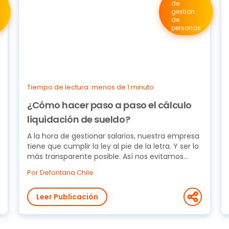
de
gestion
de
personas
Tiempo de lectura: menos de 1 minuto
¿Cómo hacer paso a paso el cálculo
liquidación de sueldo?
A la hora de gestionar salarios, nuestra empresa
tiene que cumplir la ley al pie de la letra. Y ser lo
más transparente posible. Así nos evitamos...
Por Defontana Chile
Leer Publicación