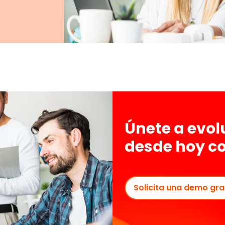
Únete a evo
desde hoy c
Solicita una demo gra