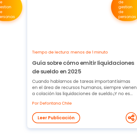
e
de
estion
gestion
e
de
ersonas
personas
Tiempo de lectura: menos de 1 minuto
Guía sobre cómo emitir liquidaciones
de sueldo en 2025
Cuando hablamos de tareas importantísimas
en el área de recursos humanos, siempre vienen
a colación las liquidaciones de sueldo.¡Y no es
para menos!...
Por Defontana Chile
Leer Publicación