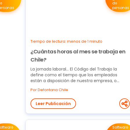
e
de
ersonas
personas
Tiempo de lectura: menos de 1 minuto
¿Cuántas horas al mes se trabaja en
Chile?
La jornada laboral… El Código del Trabajo la
define como el tiempo que los empleados
están a disposición de nuestra empresa, o
realizan efectivamente...
Por Defontana Chile
Leer Publicación
oftware
Software