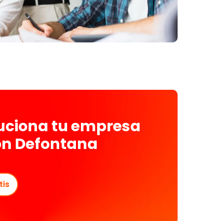
luciona tu empresa
on Defontana
tis