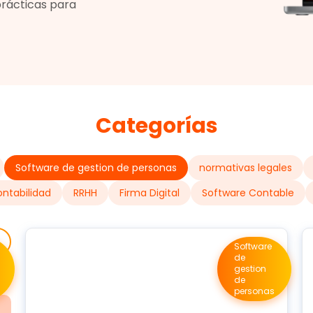
prácticas para
Categorías
Software de gestion de personas
normativas legales
ntabilidad
RRHH
Firma Digital
Software Contable
Software
de
gestion
de
personas