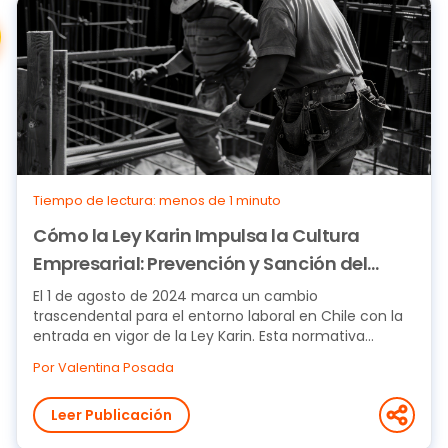
Tiempo de lectura: menos de 1 minuto
Cómo la Ley Karin Impulsa la Cultura
Empresarial: Prevención y Sanción del
Acoso Laboral
El 1 de agosto de 2024 marca un cambio
trascendental para el entorno laboral en Chile con la
entrada en vigor de la Ley Karin. Esta normativa...
Por Valentina Posada
Leer Publicación