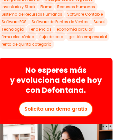
Inventario y Stock
Plame
Recursos Humanos
Sistema de Recursos Humanos
Software Contable
Software POS
Software de Puntos de Ventas
Sunat
Tecnología
Tendencias
economía circular
firma electrónica
flujo de caja
gestión empresarial
renta de quinta categoría
No esperes más
y
evoluciona
desde hoy
con
Defontana.
Solicita una demo gratis