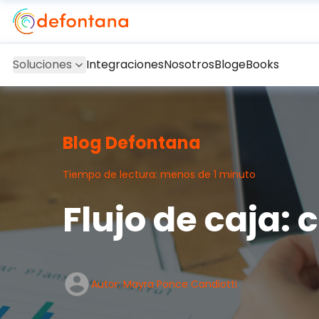
Soluciones
Integraciones
Nosotros
Blog
eBooks
Blog Defontana
Tiempo de lectura: menos de 1 minuto
Flujo de caja: 
Autor: Mayra Ponce Candiotti