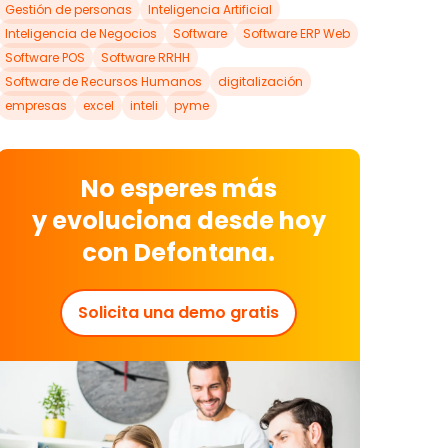
Gestión de personas
Inteligencia Artificial
Inteligencia de Negocios
Software
Software ERP Web
Software POS
Software RRHH
Software de Recursos Humanos
digitalización
empresas
excel
inteli
pyme
No esperes más
y
evoluciona
desde hoy
con
Defontana.
Solicita una demo gratis