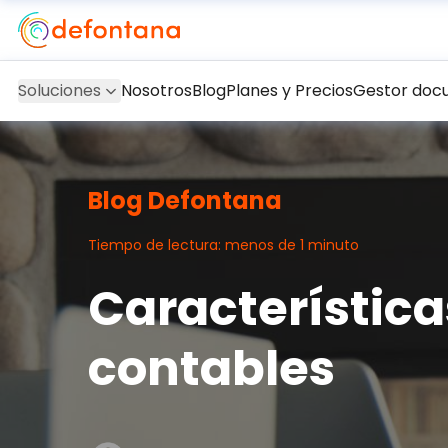
Soluciones
Nosotros
Blog
Planes y Precios
Gestor doc
Blog Defontana
Tiempo de lectura: menos de 1 minuto
Característic
contables