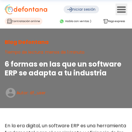
Ope
Iniciar sesión
Contratación online
Habla con ventas :)
Pago express
Blog Defontana
Tiempo de lectura: menos de 1 minuto
6 formas en las que un software
ERP se adapta a tu industria
Autor: df_user
En la era digital, un software ERP es una herramienta