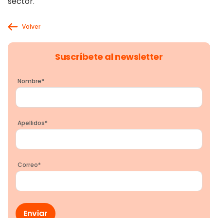
sector.
Volver
Suscríbete al newsletter
Nombre
*
Apellidos
*
Correo
*