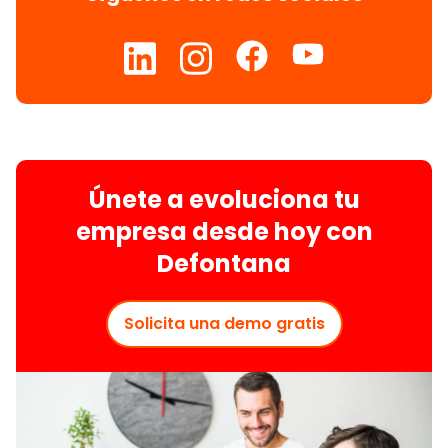
Únete a evoluciona tu
empresa desde hoy con
Defontana
Solicita una demo gratis