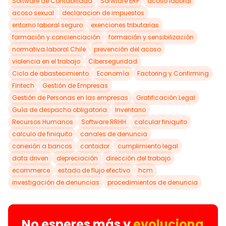
Software de Contabilidad
Sofwtare ERP
acoso laboral
acoso sexual
declaracion de impuestos
entorno laboral seguro
exenciones tributarias
formación y concienciación
formación y sensibilización
normativa laboral Chile
prevención del acoso
violencia en el trabajo
Ciberseguridad
Ciclo de abastecimiento
Economía
Factoring y Confirming
Fintech
Gestión de Empresas
Gestión de Personas en las empresas
Gratificación Legal
Guía de despacho obligatoria
Inventario
Recursos Humanos
Software RRHH
calcular finiquito
calculo de finiquito
canales de denuncia
conexión a bancos
contador
cumplimiento legal
data driven
depreciación
dirección del trabajo
ecommerce
estado de flujo efectivo
hcm
investigación de denuncias
procedimientos de denuncia
No esperes más y
evoluciona