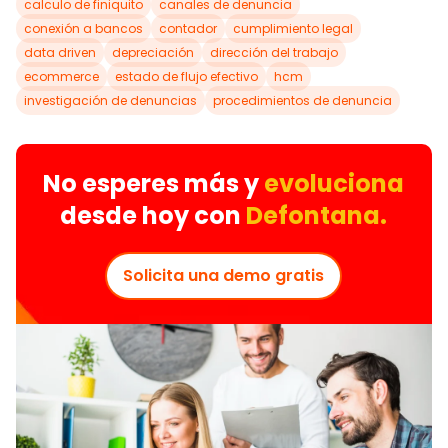
calculo de finiquito
canales de denuncia
conexión a bancos
contador
cumplimiento legal
data driven
depreciación
dirección del trabajo
ecommerce
estado de flujo efectivo
hcm
investigación de denuncias
procedimientos de denuncia
No esperes más y
evoluciona
desde hoy con
Defontana.
Solicita una demo gratis