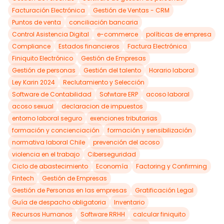
Facturación Electrónica
Gestión de Ventas - CRM
Puntos de venta
conciliación bancaria
Control Asistencia Digital
e-commerce
políticas de empresa
Compliance
Estados financieros
Factura Electrónica
Finiquito Electrónico
Gestión de Empresas
Gestión de personas
Gestión del talento
Horario laboral
Ley Karin 2024
Reclutamiento y Selección
Software de Contabilidad
Sofwtare ERP
acoso laboral
acoso sexual
declaracion de impuestos
entorno laboral seguro
exenciones tributarias
formación y concienciación
formación y sensibilización
normativa laboral Chile
prevención del acoso
violencia en el trabajo
Ciberseguridad
Ciclo de abastecimiento
Economía
Factoring y Confirming
Fintech
Gestión de Empresas
Gestión de Personas en las empresas
Gratificación Legal
Guía de despacho obligatoria
Inventario
Recursos Humanos
Software RRHH
calcular finiquito