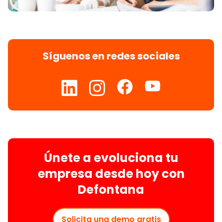
Síguenos en redes sociales
Únete a evoluciona tu
empresa desde hoy con
Defontana
Solicita una demo gratis