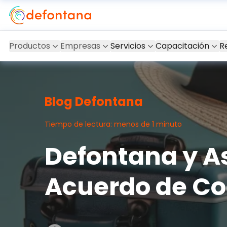
Productos
Empresas
Servicios
Capacitación
R
Blog Defontana
Tiempo de lectura: menos de 1 minuto
Defontana y 
Acuerdo de Co