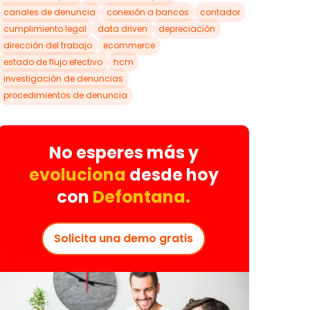
canales de denuncia
conexión a bancos
contador
cumplimiento legal
data driven
depreciación
dirección del trabajo
ecommerce
estado de flujo efectivo
hcm
investigación de denuncias
procedimientos de denuncia
No esperes más y
evoluciona
desde hoy
con
Defontana.
Solicita una demo gratis