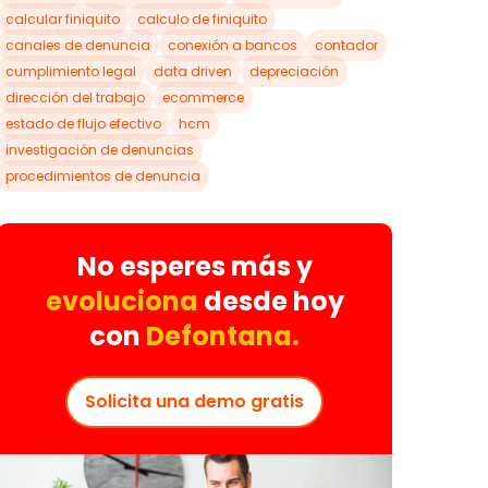
calcular finiquito
calculo de finiquito
canales de denuncia
conexión a bancos
contador
cumplimiento legal
data driven
depreciación
dirección del trabajo
ecommerce
estado de flujo efectivo
hcm
investigación de denuncias
procedimientos de denuncia
No esperes más y
evoluciona
desde hoy
con
Defontana.
Solicita una demo gratis