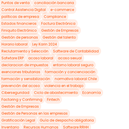
Puntos de venta
conciliación bancaria
Control Asistencia Digital
e-commerce
políticas de empresa
Compliance
Estados financieros
Factura Electrónica
Finiquito Electrónico
Gestión de Empresas
Gestión de personas
Gestión del talento
Horario laboral
Ley Karin 2024
Reclutamiento y Selección
Software de Contabilidad
Sofwtare ERP
acoso laboral
acoso sexual
declaracion de impuestos
entorno laboral seguro
exenciones tributarias
formación y concienciación
formación y sensibilización
normativa laboral Chile
prevención del acoso
violencia en el trabajo
Ciberseguridad
Ciclo de abastecimiento
Economía
Factoring y Confirming
Fintech
Gestión de Empresas
Gestión de Personas en las empresas
Gratificación Legal
Guía de despacho obligatoria
Inventario
Recursos Humanos
Software RRHH