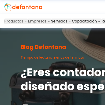
Productos
Empresas
Servicios
Capacitación
R
Blog Defontana
Tiempo de lectura: menos de 1 minuto
¿Eres contado
diseñado espe