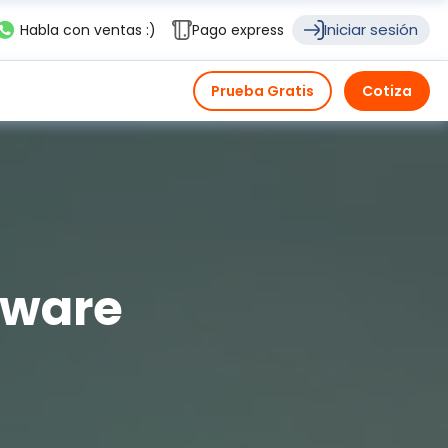
Iniciar sesión
Habla con ventas :)
Pago express
Prueba Gratis
Cotiza
tware