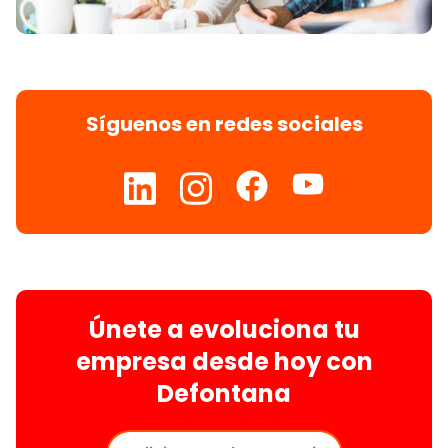
Síguenos en redes sociales
Únete a evoluciona tu
empresa desde hoy con
Defontana