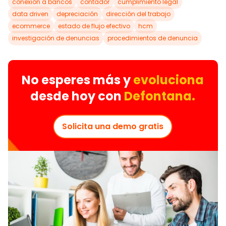
conexión a bancos
contador
cumplimiento legal
data driven
depreciación
dirección del trabajo
ecommerce
estado de flujo efectivo
hcm
investigación de denuncias
procedimientos de denuncia
No esperes más y
evoluciona
desde hoy con
Defontana.
Solicita una demo gratis