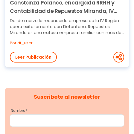
Constanza Polanco, encargada RRHH y
Contabilidad de Repuestos Miranda, IV
Región: “Recomiendo Defontana porque
Desde marzo la reconocida empresa de la IV Región
opera exitosamente con Defontana. Repuestos
funciona”
Miranda es una exitosa empresa familiar con más de
30...
Por df_user
Leer Publicación
Suscríbete al newsletter
Nombre
*