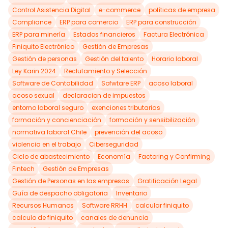
Control Asistencia Digital
e-commerce
políticas de empresa
Compliance
ERP para comercio
ERP para construcción
ERP para minería
Estados financieros
Factura Electrónica
Finiquito Electrónico
Gestión de Empresas
Gestión de personas
Gestión del talento
Horario laboral
Ley Karin 2024
Reclutamiento y Selección
Software de Contabilidad
Sofwtare ERP
acoso laboral
acoso sexual
declaracion de impuestos
entorno laboral seguro
exenciones tributarias
formación y concienciación
formación y sensibilización
normativa laboral Chile
prevención del acoso
violencia en el trabajo
Ciberseguridad
Ciclo de abastecimiento
Economía
Factoring y Confirming
Fintech
Gestión de Empresas
Gestión de Personas en las empresas
Gratificación Legal
Guía de despacho obligatoria
Inventario
Recursos Humanos
Software RRHH
calcular finiquito
calculo de finiquito
canales de denuncia