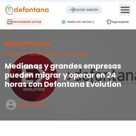
Ope
Iniciar sesión
Contratación online
Habla con ventas :)
Pago express
Blog Defontana
Tiempo de lectura: menos de 1 minuto
Medianas y grandes empresas
pueden migrar y operar en 24
horas con Defontana Evolution
Autor: df_user