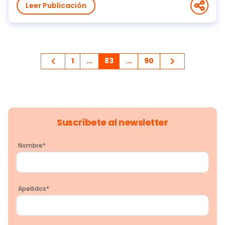
Leer Publicación
1
...
83
...
90
Suscríbete al newsletter
Nombre
*
Apellidos
*