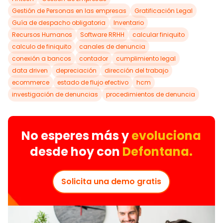
Gestión de Personas en las empresas
Gratificación Legal
Guía de despacho obligatoria
Inventario
Recursos Humanos
Software RRHH
calcular finiquito
calculo de finiquito
canales de denuncia
conexión a bancos
contador
cumplimiento legal
data driven
depreciación
dirección del trabajo
ecommerce
estado de flujo efectivo
hcm
investigación de denuncias
procedimientos de denuncia
No esperes más y
evoluciona
desde hoy con
Defontana.
Solicita una demo gratis