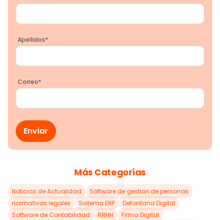
Apellidos
*
Correo
*
Más Categorías
Noticias de Actualidad
Software de gestion de personas
normativas legales
Sistema ERP
Defontana Digital
Software de Contabilidad
RRHH
Firma Digital