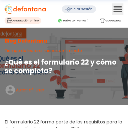
Ope
Iniciar sesión
Contratación online
Habla con ventas :)
Pago express
Blog Defontana
Tiempo de lectura: menos de 1 minuto
¿Qué es el formulario 22 y cómo
se completa?
Autor: df_user
El formulario 22 forma parte de los requisitos para la