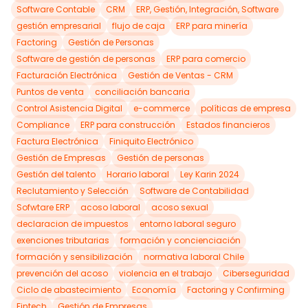
Software Contable
CRM
ERP, Gestión, Integración, Software
gestión empresarial
flujo de caja
ERP para minería
Factoring
Gestión de Personas
Software de gestión de personas
ERP para comercio
Facturación Electrónica
Gestión de Ventas - CRM
Puntos de venta
conciliación bancaria
Control Asistencia Digital
e-commerce
políticas de empresa
Compliance
ERP para construcción
Estados financieros
Factura Electrónica
Finiquito Electrónico
Gestión de Empresas
Gestión de personas
Gestión del talento
Horario laboral
Ley Karin 2024
Reclutamiento y Selección
Software de Contabilidad
Sofwtare ERP
acoso laboral
acoso sexual
declaracion de impuestos
entorno laboral seguro
exenciones tributarias
formación y concienciación
formación y sensibilización
normativa laboral Chile
prevención del acoso
violencia en el trabajo
Ciberseguridad
Ciclo de abastecimiento
Economía
Factoring y Confirming
Fintech
Gestión de Empresas