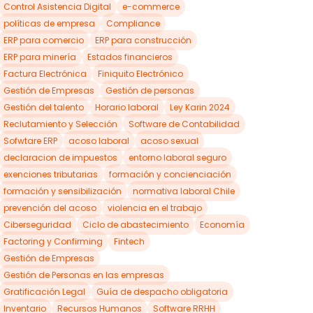
Control Asistencia Digital
e-commerce
políticas de empresa
Compliance
ERP para comercio
ERP para construcción
ERP para minería
Estados financieros
Factura Electrónica
Finiquito Electrónico
Gestión de Empresas
Gestión de personas
Gestión del talento
Horario laboral
Ley Karin 2024
Reclutamiento y Selección
Software de Contabilidad
Sofwtare ERP
acoso laboral
acoso sexual
declaracion de impuestos
entorno laboral seguro
exenciones tributarias
formación y concienciación
formación y sensibilización
normativa laboral Chile
prevención del acoso
violencia en el trabajo
Ciberseguridad
Ciclo de abastecimiento
Economía
Factoring y Confirming
Fintech
Gestión de Empresas
Gestión de Personas en las empresas
Gratificación Legal
Guía de despacho obligatoria
Inventario
Recursos Humanos
Software RRHH