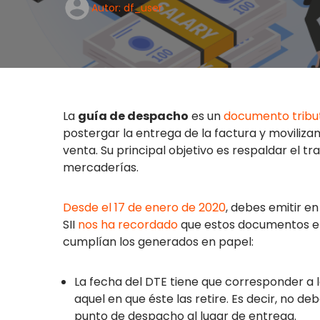
Autor: df_user
La
guía de despacho
es un
documento tribut
postergar la entrega de la factura y moviliz
venta. Su principal objetivo es respaldar el tr
mercaderías.
Desde el 17 de enero de 2020
, debes emitir e
SII
nos ha recordado
que estos documentos el
cumplían los generados en papel:
La fecha del DTE tiene que corresponder a 
aquel en que éste las retire. Es decir, no 
punto de despacho al lugar de entrega.