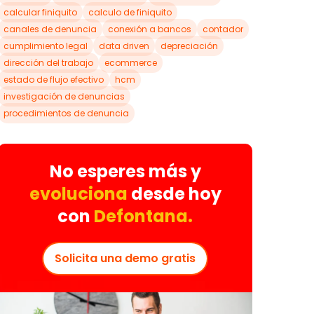
calcular finiquito
calculo de finiquito
canales de denuncia
conexión a bancos
contador
cumplimiento legal
data driven
depreciación
dirección del trabajo
ecommerce
estado de flujo efectivo
hcm
investigación de denuncias
procedimientos de denuncia
No esperes más y
evoluciona
desde hoy
con
Defontana.
Solicita una demo gratis