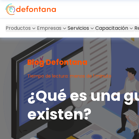
Productos
Empresas
Servicios
Capacitación
R
Blog Defontana
Tiempo de lectura: menos de 1 minuto
¿Qué es una gu
existen?