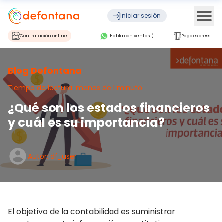
Ope
Iniciar sesión
Contratación online
Habla con ventas :)
Pago express
Blog Defontana
Tiempo de lectura: menos de 1 minuto
¿Qué son los estados financieros
y cuál es su importancia?
Autor: df_user
El objetivo de la contabilidad es suministrar