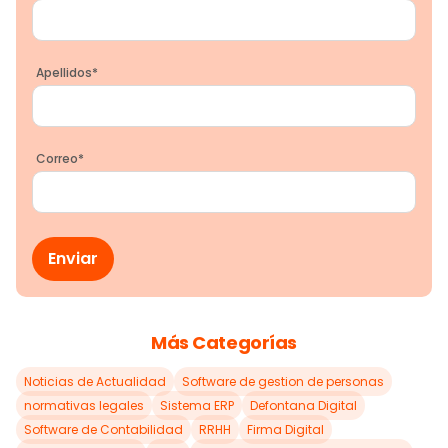
Apellidos
*
Correo
*
Más Categorías
Noticias de Actualidad
Software de gestion de personas
normativas legales
Sistema ERP
Defontana Digital
Software de Contabilidad
RRHH
Firma Digital