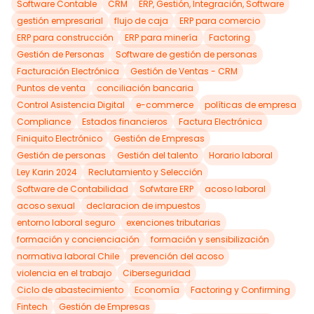
Software Contable
CRM
ERP, Gestión, Integración, Software
gestión empresarial
flujo de caja
ERP para comercio
ERP para construcción
ERP para minería
Factoring
Gestión de Personas
Software de gestión de personas
Facturación Electrónica
Gestión de Ventas - CRM
Puntos de venta
conciliación bancaria
Control Asistencia Digital
e-commerce
políticas de empresa
Compliance
Estados financieros
Factura Electrónica
Finiquito Electrónico
Gestión de Empresas
Gestión de personas
Gestión del talento
Horario laboral
Ley Karin 2024
Reclutamiento y Selección
Software de Contabilidad
Sofwtare ERP
acoso laboral
acoso sexual
declaracion de impuestos
entorno laboral seguro
exenciones tributarias
formación y concienciación
formación y sensibilización
normativa laboral Chile
prevención del acoso
violencia en el trabajo
Ciberseguridad
Ciclo de abastecimiento
Economía
Factoring y Confirming
Fintech
Gestión de Empresas