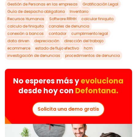
Gestión de Personas en las empresas
Gratificación Legal
Guía de despacho obligatoria
Inventario
Recursos Humanos
Software RRHH
calcular finiquito
calculo de finiquito
canales de denuncia
conexión a bancos
contador
cumplimiento legal
data driven
depreciación
dirección del trabajo
ecommerce
estado de flujo efectivo
hcm
investigación de denuncias
procedimientos de denuncia
No esperes más y
evoluciona
desde hoy con
Defontana.
Solicita una demo gratis