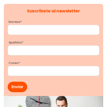
Suscríbete al newsletter
Nombre
*
Apellidos
*
Correo
*