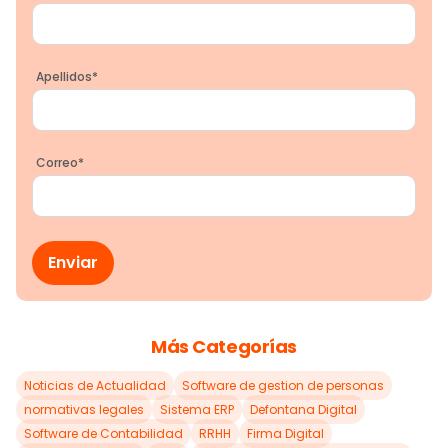
Apellidos
*
Correo
*
Más Categorías
Noticias de Actualidad
Software de gestion de personas
normativas legales
Sistema ERP
Defontana Digital
Software de Contabilidad
RRHH
Firma Digital