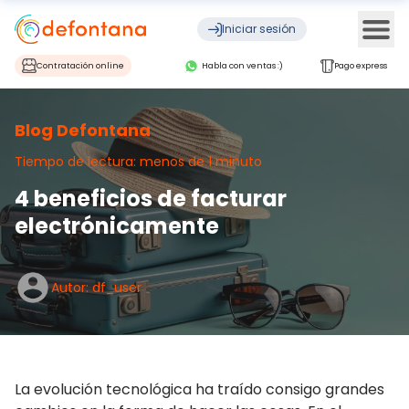
Ope
Iniciar sesión
Contratación online
Habla con ventas :)
Pago express
Blog Defontana
Tiempo de lectura: menos de 1 minuto
4 beneficios de facturar
electrónicamente
Autor: df_user
La evolución tecnológica ha traído consigo grandes