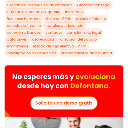
Gestión de Personas en las empresas
Gratificación Legal
Guía de despacho obligatoria
Inventario
Recursos Humanos
Software RRHH
calcular finiquito
calculo de finiquito
canales de denuncia
conexión a bancos
contador
cumplimiento legal
data driven
depreciación
dirección del trabajo
ecommerce
estado de flujo efectivo
hcm
investigación de denuncias
procedimientos de denuncia
No esperes más y
evoluciona
desde hoy con
Defontana.
Solicita una demo gratis