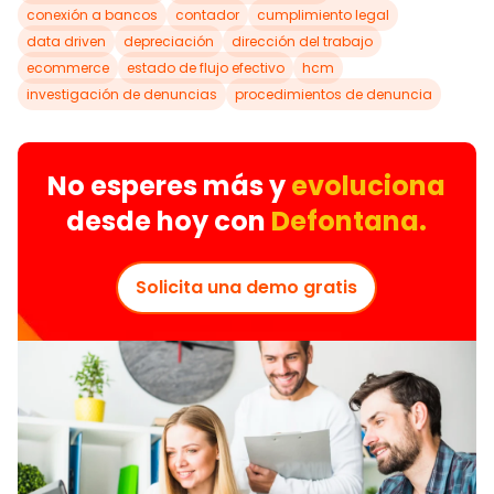
conexión a bancos
contador
cumplimiento legal
data driven
depreciación
dirección del trabajo
ecommerce
estado de flujo efectivo
hcm
investigación de denuncias
procedimientos de denuncia
No esperes más y
evoluciona
desde hoy con
Defontana.
Solicita una demo gratis