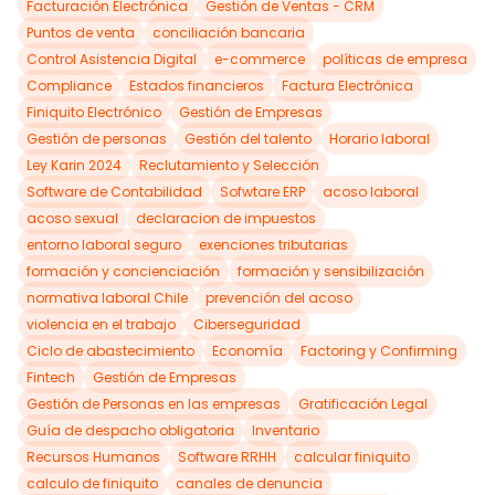
Facturación Electrónica
Gestión de Ventas - CRM
Puntos de venta
conciliación bancaria
Control Asistencia Digital
e-commerce
políticas de empresa
Compliance
Estados financieros
Factura Electrónica
Finiquito Electrónico
Gestión de Empresas
Gestión de personas
Gestión del talento
Horario laboral
Ley Karin 2024
Reclutamiento y Selección
Software de Contabilidad
Sofwtare ERP
acoso laboral
acoso sexual
declaracion de impuestos
entorno laboral seguro
exenciones tributarias
formación y concienciación
formación y sensibilización
normativa laboral Chile
prevención del acoso
violencia en el trabajo
Ciberseguridad
Ciclo de abastecimiento
Economía
Factoring y Confirming
Fintech
Gestión de Empresas
Gestión de Personas en las empresas
Gratificación Legal
Guía de despacho obligatoria
Inventario
Recursos Humanos
Software RRHH
calcular finiquito
calculo de finiquito
canales de denuncia