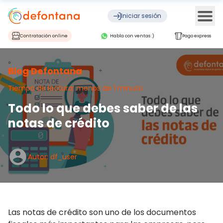
Ope
Iniciar sesión
Contratación online
Habla con ventas :)
Pago express
Blog Defontana
Tiempo de lectura: menos de 1 minuto
Todo lo que debes saber de las
notas de crédito
Autor: df_user
Las notas de crédito son uno de los documentos