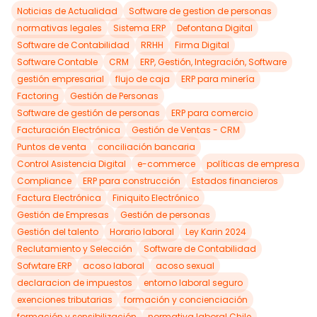
Noticias de Actualidad
Software de gestion de personas
normativas legales
Sistema ERP
Defontana Digital
Software de Contabilidad
RRHH
Firma Digital
Software Contable
CRM
ERP, Gestión, Integración, Software
gestión empresarial
flujo de caja
ERP para minería
Factoring
Gestión de Personas
Software de gestión de personas
ERP para comercio
Facturación Electrónica
Gestión de Ventas - CRM
Puntos de venta
conciliación bancaria
Control Asistencia Digital
e-commerce
políticas de empresa
Compliance
ERP para construcción
Estados financieros
Factura Electrónica
Finiquito Electrónico
Gestión de Empresas
Gestión de personas
Gestión del talento
Horario laboral
Ley Karin 2024
Reclutamiento y Selección
Software de Contabilidad
Sofwtare ERP
acoso laboral
acoso sexual
declaracion de impuestos
entorno laboral seguro
exenciones tributarias
formación y concienciación
formación y sensibilización
normativa laboral Chile