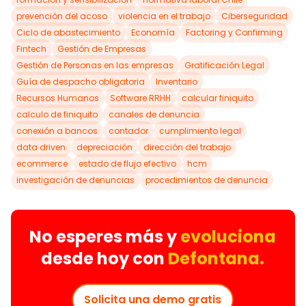
prevención del acoso
violencia en el trabajo
Ciberseguridad
Ciclo de abastecimiento
Economía
Factoring y Confirming
Fintech
Gestión de Empresas
Gestión de Personas en las empresas
Gratificación Legal
Guía de despacho obligatoria
Inventario
Recursos Humanos
Software RRHH
calcular finiquito
calculo de finiquito
canales de denuncia
conexión a bancos
contador
cumplimiento legal
data driven
depreciación
dirección del trabajo
ecommerce
estado de flujo efectivo
hcm
investigación de denuncias
procedimientos de denuncia
No esperes más y
evoluciona
desde hoy con
Defontana.
Solicita una demo gratis