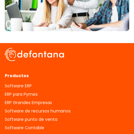
Productos
Software ERP
ERP para Pymes
ERP Grandes Empresas
Software de recursos humanos
Software punto de venta
Software Contable