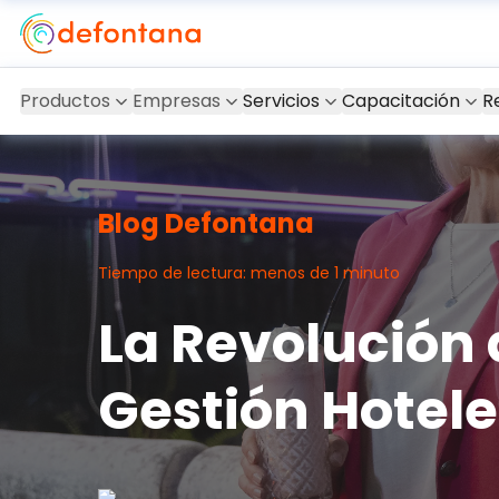
Productos
Empresas
Servicios
Capacitación
R
Blog Defontana
Tiempo de lectura: menos de 1 minuto
La Revolución d
Gestión Hotele