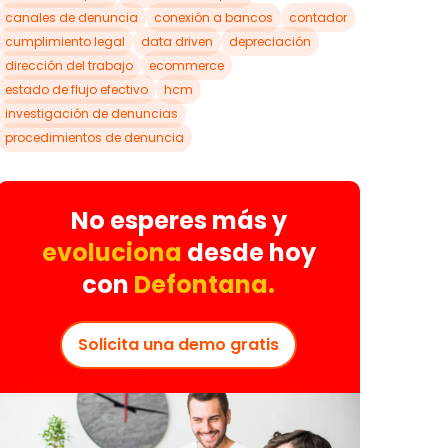
canales de denuncia
conexión a bancos
contador
cumplimiento legal
data driven
depreciación
dirección del trabajo
ecommerce
estado de flujo efectivo
hcm
investigación de denuncias
procedimientos de denuncia
No esperes más y
evoluciona
desde hoy
con
Defontana.
Solicita una demo gratis