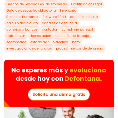
Gestión de Personas en las empresas
Gratificación Legal
Guía de despacho obligatoria
Inventario
Recursos Humanos
Software RRHH
calcular finiquito
calculo de finiquito
canales de denuncia
conexión a bancos
contador
cumplimiento legal
data driven
depreciación
dirección del trabajo
ecommerce
estado de flujo efectivo
hcm
investigación de denuncias
procedimientos de denuncia
No esperes más y
evoluciona
desde hoy con
Defontana.
Solicita una demo gratis