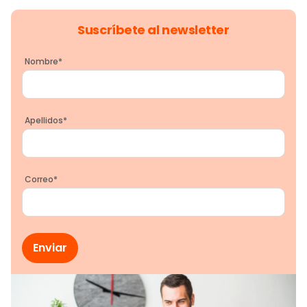
Suscríbete al newsletter
Nombre
*
Apellidos
*
Correo
*