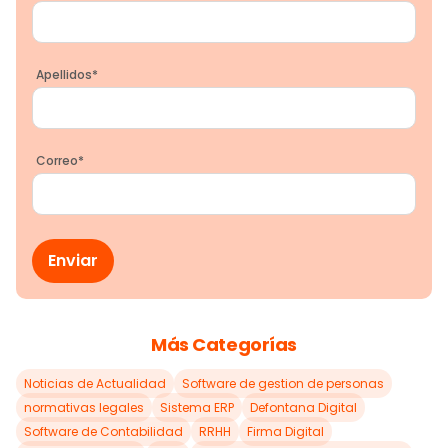
Apellidos
*
Correo
*
Más Categorías
Noticias de Actualidad
Software de gestion de personas
normativas legales
Sistema ERP
Defontana Digital
Software de Contabilidad
RRHH
Firma Digital