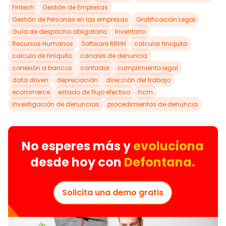
Fintech
Gestión de Empresas
Gestión de Personas en las empresas
Gratificación Legal
Guía de despacho obligatoria
Inventario
Recursos Humanos
Software RRHH
calcular finiquito
calculo de finiquito
canales de denuncia
conexión a bancos
contador
cumplimiento legal
data driven
depreciación
dirección del trabajo
ecommerce
estado de flujo efectivo
hcm
investigación de denuncias
procedimientos de denuncia
No esperes más y
evoluciona
desde hoy con
Defontana.
Solicita una demo gratis