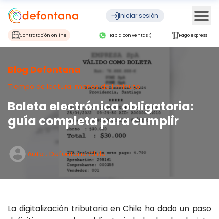
Ope
Iniciar sesión
Contratación online
Habla con ventas :)
Pago express
Blog Defontana
Tiempo de lectura: menos de 1 minuto
Boleta electrónica obligatoria:
guía completa para cumplir
Autor: Defontana Chile
La digitalización tributaria en Chile ha dado un paso