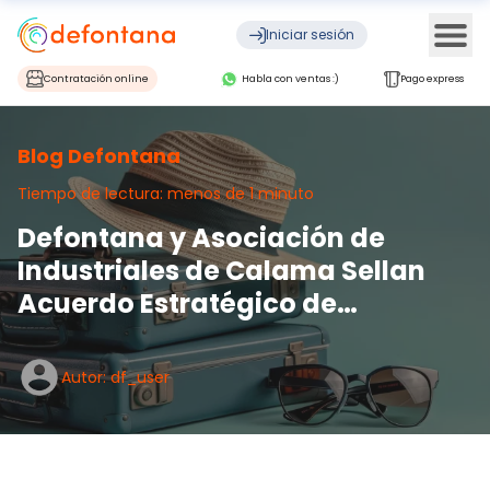
Ope
Iniciar sesión
Contratación online
Habla con ventas :)
Pago express
Blog Defontana
Tiempo de lectura: menos de 1 minuto
Defontana y Asociación de
Industriales de Calama Sellan
Acuerdo Estratégico de
Colaboración
Autor: df_user