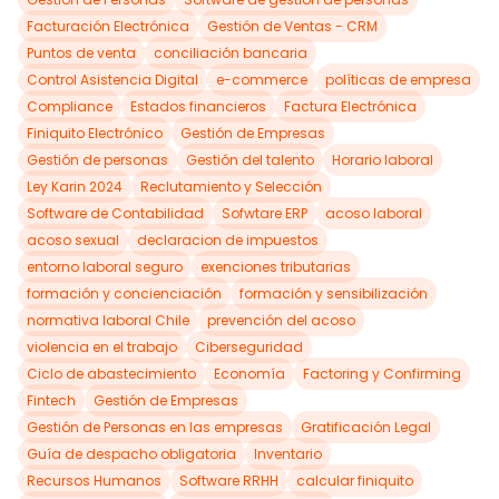
Facturación Electrónica
Gestión de Ventas - CRM
Puntos de venta
conciliación bancaria
Control Asistencia Digital
e-commerce
políticas de empresa
Compliance
Estados financieros
Factura Electrónica
Finiquito Electrónico
Gestión de Empresas
Gestión de personas
Gestión del talento
Horario laboral
Ley Karin 2024
Reclutamiento y Selección
Software de Contabilidad
Sofwtare ERP
acoso laboral
acoso sexual
declaracion de impuestos
entorno laboral seguro
exenciones tributarias
formación y concienciación
formación y sensibilización
normativa laboral Chile
prevención del acoso
violencia en el trabajo
Ciberseguridad
Ciclo de abastecimiento
Economía
Factoring y Confirming
Fintech
Gestión de Empresas
Gestión de Personas en las empresas
Gratificación Legal
Guía de despacho obligatoria
Inventario
Recursos Humanos
Software RRHH
calcular finiquito