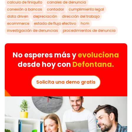
calculo de finiquito
canales de denuncia
conexión a bancos
contador
cumplimiento legal
data driven
depreciación
dirección del trabajo
ecommerce
estado de flujo efectivo
hcm
investigación de denuncias
procedimientos de denuncia
No esperes más y
evoluciona
desde hoy con
Defontana.
Solicita una demo gratis