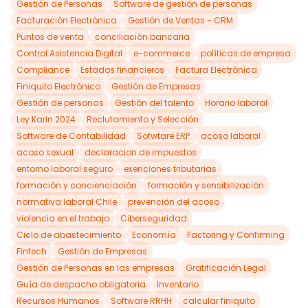
Gestión de Personas
Software de gestión de personas
Facturación Electrónica
Gestión de Ventas - CRM
Puntos de venta
conciliación bancaria
Control Asistencia Digital
e-commerce
políticas de empresa
Compliance
Estados financieros
Factura Electrónica
Finiquito Electrónico
Gestión de Empresas
Gestión de personas
Gestión del talento
Horario laboral
Ley Karin 2024
Reclutamiento y Selección
Software de Contabilidad
Sofwtare ERP
acoso laboral
acoso sexual
declaracion de impuestos
entorno laboral seguro
exenciones tributarias
formación y concienciación
formación y sensibilización
normativa laboral Chile
prevención del acoso
violencia en el trabajo
Ciberseguridad
Ciclo de abastecimiento
Economía
Factoring y Confirming
Fintech
Gestión de Empresas
Gestión de Personas en las empresas
Gratificación Legal
Guía de despacho obligatoria
Inventario
Recursos Humanos
Software RRHH
calcular finiquito