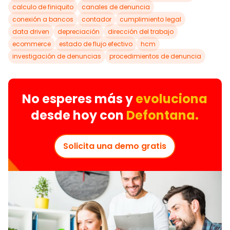
calculo de finiquito
canales de denuncia
conexión a bancos
contador
cumplimiento legal
data driven
depreciación
dirección del trabajo
ecommerce
estado de flujo efectivo
hcm
investigación de denuncias
procedimientos de denuncia
No esperes más y
evoluciona
desde hoy con
Defontana.
Solicita una demo gratis