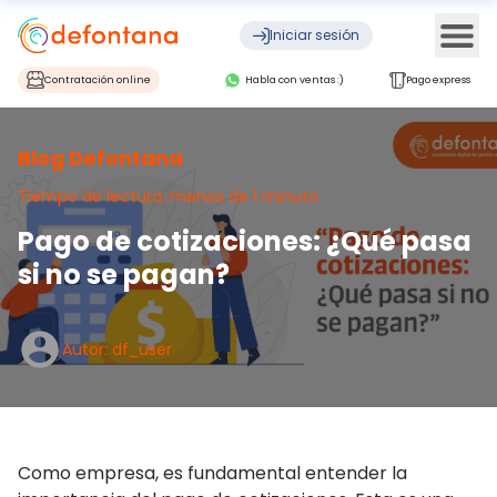
Ope
Iniciar sesión
Contratación online
Habla con ventas :)
Pago express
Blog Defontana
Tiempo de lectura: menos de 1 minuto
Pago de cotizaciones: ¿Qué pasa
si no se pagan?
Autor: df_user
Como empresa, es fundamental entender la